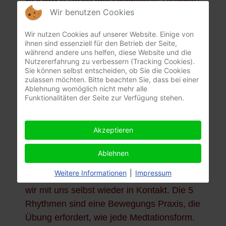
Wir benutzen Cookies
- LYRICAL (Leichtigkeit und Kreativität) -
STILLNESS (innere Ruhe, Leere) - gleicht
Wir nutzen Cookies auf unserer Website. Einige von
einer Welle "Wave" genannt, die
ihnen sind essenziell für den Betrieb der Seite,
während andere uns helfen, diese Website und die
energetisch heranrollt, ansteigt, bricht,
Nutzererfahrung zu verbessern (Tracking Cookies).
verspielt ausrollt und schließlich zur Ruhe
Sie können selbst entscheiden, ob Sie die Cookies
zulassen möchten. Bitte beachten Sie, dass bei einer
kommt.
Ablehnung womöglich nicht mehr alle
Funktionalitäten der Seite zur Verfügung stehen.
Wie oft sind wir unserem eigenen Kopfkino
Akzeptieren
ausgeliefert? Unser Verstand läuft auf
Hochtouren, unsere Bewegungen laufen
Ablehnen
auf Autopilot. Erst wenn wir Bewusstheit
Weitere Informationen
|
Impressum
erfahren, im Körper und im Geist, kommen
wir mit uns selbst wieder in Kontakt. Die 5
Rhythmen sind eine Bewegungs Praxis, die
Übung erfordert, wie jede Medtationsform.