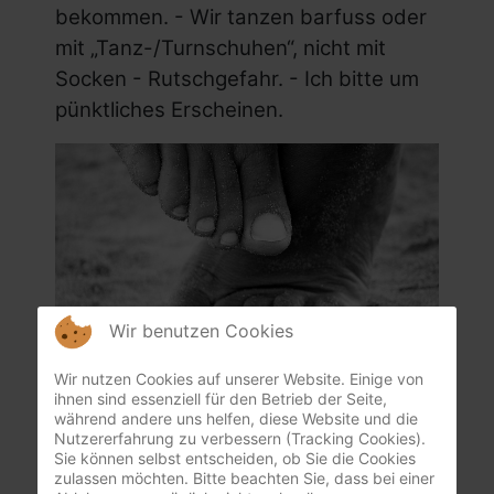
bekommen. - Wir tanzen barfuss oder
mit „Tanz-/Turnschuhen“, nicht mit
Socken - Rutschgefahr. - Ich bitte um
pünktliches Erscheinen.
Wir benutzen Cookies
Wir nutzen Cookies auf unserer Website. Einige von
ihnen sind essenziell für den Betrieb der Seite,
Ablauf:
während andere uns helfen, diese Website und die
Nutzererfahrung zu verbessern (Tracking Cookies).
Sie können selbst entscheiden, ob Sie die Cookies
- Zu Beginn lasse ich Musik laufen
zulassen möchten. Bitte beachten Sie, dass bei einer
ohne Anleitung, um dir Zeit zu geben