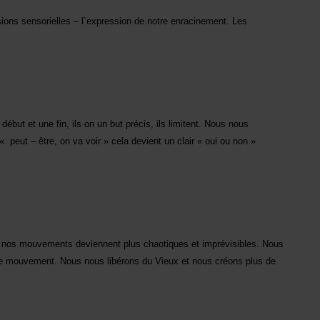
ons sensorielles – l`expression de notre enracinement. Les
ébut et une fin, ils on un but précis, ils limitent. Nous nous
peut – être, on va voir » cela devient un clair « oui ou non »
t, nos mouvements deviennent plus chaotiques et imprévisibles. Nous
 le mouvement. Nous nous libérons du Vieux et nous créons plus de