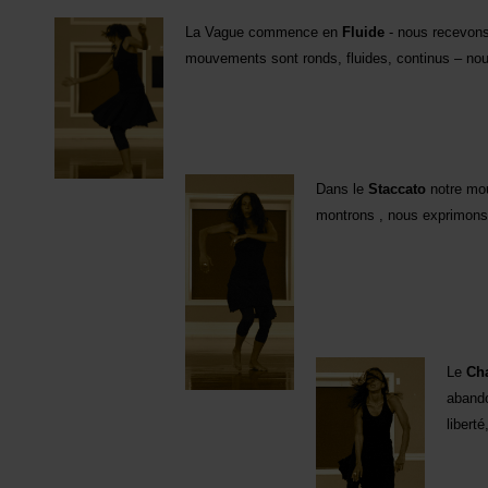
La Vague commence en
Fluide
- nous recevons
mouvements sont ronds, fluides, continus – nou
Dans le
Staccato
notre mouv
montrons , nous exprimons n
Le
Ch
abando
liberté