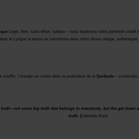
ique
Léger, libre, sans effort, ludique – nous explorons notre potentiel créatif 
dans le Lyrique la danse se transforme dans notre danse unique, authentique,
souffle, l`énergie se centre dans la profondeur de la
Quiétude
– connectée 
the truth—not some big truth that belongs to everybody, but the get down
truth.
(
Gabrielle Roth)