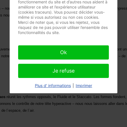
fonctionnement du site et d’autres nous aident à
améliorer ce site et l’expérience utilisateur
 – nous sentons, nous absorbons par le corps – nos sentiments, nos impressi
(cookies traceurs). Vous pouvez décider vous-
s nous connectons en mouvement avec la fluidité de notre énergie.
même si vous autorisez ou non ces cookies.
Merci de noter que, si vous les rejetez, vous
risquez de ne pas pouvoir utiliser l’ensemble des
fonctionnalités du site.
ement s`adapte au rythme pulsatif. Les gestes ont plus de clarté, ils ont un d
Ok
otre point de vue. Nous prenons des décisions de plus en plus claires – de « 
Je refuse
Plus d' informations
|
Imprimer
aos
réunit les rythmes opposés, le Fluide et le Staccato. Les formes fonden
nnons le contrôle de notre tête hyperactive – nous nous laissons aller dans
, de l`espace, de l`air.