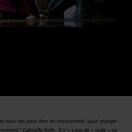
s tous nés pour être en mouvement, pour plonger
moment.“ Gabrielle Roth. Il n´y a pas de « juste » ou