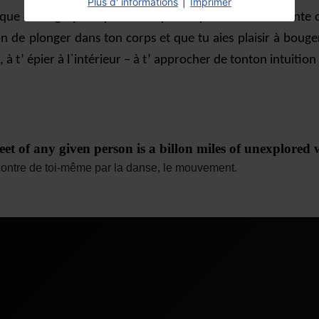
Plus d' informations
|
Imprimer
que chorégraphie qui est unique et qui va être différente 
on de plonger dans ton corps et que tu aies plaisir à bouger
à t’ épier à l`intérieur – à t’ approcher de tonton intuitio
et of any given person is a billon miles of unexplored
encontre de toi-même par la danse, le mouvement.