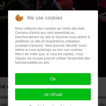
We use cookies
Nous utilisons des cookies sur notre site web.
Certains d’entre eux sont essentiels au
fonctionnement du site et d’autres nous aident à
améliorer ce site et l’expérience utilisateur
(cookies traceurs). Vous pouvez décider vous-
même si vous autorisez ou non ces cookies.
Merci de noter que, si vous les rejetez, vous
risquez de ne pas pouvoir utiliser l’ensemble des
fonctionnalités du site.
Ok
e of life" avec Anouk
Je refuse
édecine, ma méditation, mon entraînement.
Nous somme
est danseur, sans effort, sans jugement, juste l'énergie du 